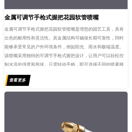
金属可调节手枪式握把花园软管喷嘴
金属可调节手枪式握把花园软管喷嘴是理想的园艺工具，具有
出色的耐用性和灵活性。其金属结构可确保长期可靠性，同时
能够承受常见的户外环境条件，例如阳光、雨水和极端温度。
该喷嘴采用独特的可调节手枪式握把设计，让用户可以轻松控
制水流的强度和形状。只需转动手柄，即可选择不同的喷雾模
式，从柔和的喷雾到强力的直射，满足各种浇水需求。
查看更多
金属可调节手枪式握把花园软管喷嘴具有快速连接接口，无需
任何额外工具即可轻松连接到标准花园软管。这使得使用和更
换喷嘴变得异常简单，节省时间和精力。