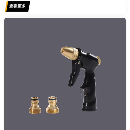
查看更多
通常会产生水流，而松开扳机则会完全减少或停止水流。